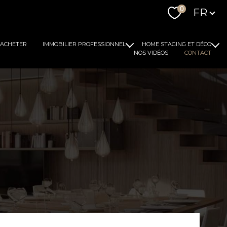
Langue
0
FR
ACHETER
IMMOBILIER PROFESSIONNEL
HOME STAGING ET DÉCO
NOS VIDÉOS
CONTACT
Louer
Nos conseils
Acheter
Notre expertise