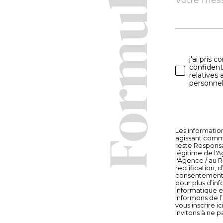
Formulaire
g
*
n
e
j'ai pris 
Valida
confident
z
relatives
personnel
v
o
Les information
agissant comme
s
reste Responsa
légitime de l'
l'Agence / au R
C
rectification, 
consentement à
pour plus d’inf
Informatique e
informons de l
vous inscrire ici
invitons à ne p