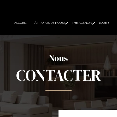
ACCUEIL
À PROPOS DE NOUS
THE AGENCY
LOUER
Notre histoire
Marketing
Nos Experts
Call center
Notre Mission
CRM
Nos solutions de financement
Nous
CONTACTER