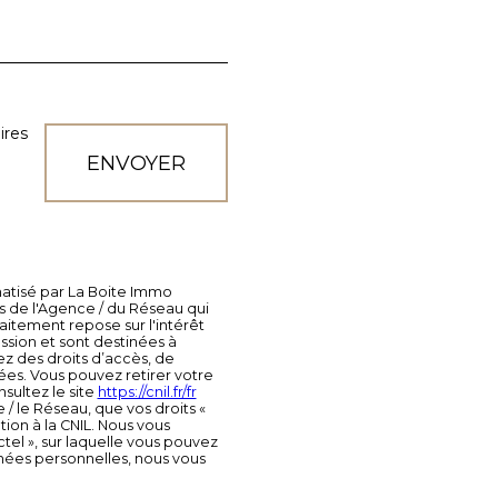
ires
ENVOYER
rmatisé par La Boite Immo
s de l'Agence / du Réseau qui
itement repose sur l'intérêt
sion et sont destinées à
ez des droits d’accès, de
nées. Vous pouvez retirer votre
ultez le site
https://cnil.fr/fr
 / le Réseau, que vos droits «
ion à la CNIL. Nous vous
tel », sur laquelle vous pouvez
nées personnelles, nous vous