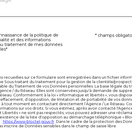
connaissance de la politique de
* champs obligato
tion
ialité et des informations
 au traitement de mes données
les*
s recueillies sur ce formulaire sont enregistrées dans un fichier info
 Sous-traitant du traitement pour la gestion de la clientèle/prospect
ble du Traitement de vos Données personnelles. La base légale du tra
Agence / du Réseau. Elles sont conservées jusqu'à demande de suppres
éseau. Conformément à la loi « informatique et libertés », vous dispos
d’effacement, d’opposition, de limitation et de portabilité de vos don
 tout moment en contactant directement l’Agence / Le Réseau. Cons
ormations sur vos droits. Si vous estimez, après avoir contacté l'Agence
t Libertés » ne sont pas respectés, vous pouvez adresser une réclamat
’existence de la liste d'opposition au démarchage téléphonique « Bloc
 :
https://www.bloctel.gouv.fr
. Dans le cadre de la protection des Don
as inscrire de Données sensibles dans le champ de saisie libre.