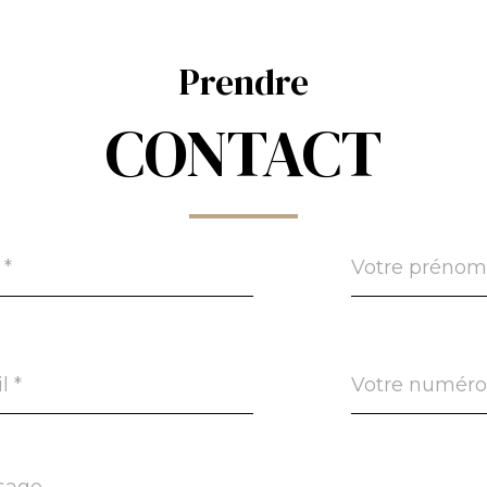
Prendre
CONTACT
Prénom
*
MPERO_adresseemail
Téléphone
*