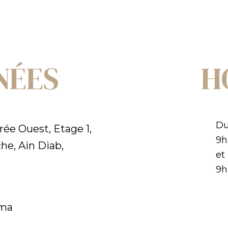
NÉES
H
Du
rée Ouest, Etage 1,
9h
he, Ain Diab,
et
9h
.ma