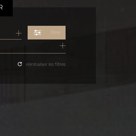
R
filtrer
réinitialiser les filtres