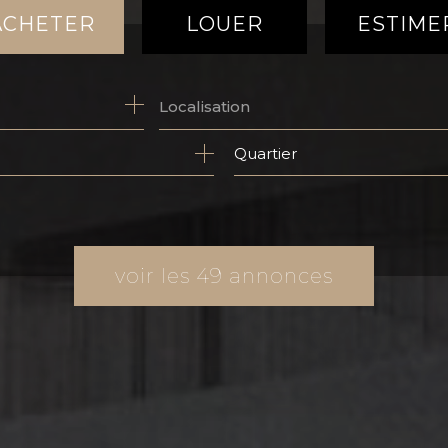
ACHETER
LOUER
ESTIME
de l'ancien
à l'année
du neuf
de l'immo pro
Quartier
de l'immo pro
voir les
49
annonces