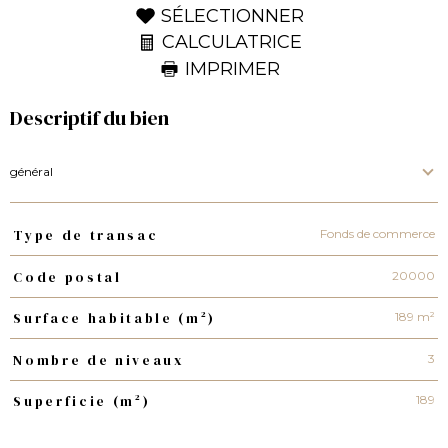
SÉLECTIONNER
CALCULATRICE
IMPRIMER
Descriptif du bien
général
Fonds de commerce
Type de transac
TRAD_PAMPERO_Caracteristique
Valeurs
20000
Code postal
189 m²
Surface habitable (m²)
3
Nombre de niveaux
189
Superficie (m²)