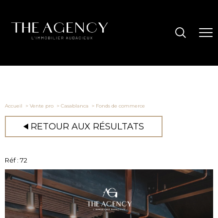
Accueil
Vente pro
Casablanca
Fonds de commerce
RETOUR AUX RÉSULTATS
Réf : 72