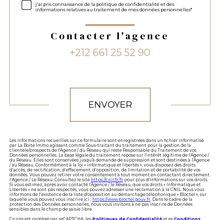
j'ai pris connaissance de la politique de confidentialité et des
informations relatives au traitement de mes données personnelles*
Contacter l'agence
+212 661 25 52 90
Validation
ENVOYER
Les informations recueillies sur ce formulaire sont enregistrées dans un fichier informatisé
par La Boite Immo agissant comme Sous-traitant du traitement pour la gestion de la
clientèle/prospects de l'Agence / du Réseau qui reste Responsable du Traitement de vos
Données personnelles. La base légale du traitement repose sur l'intérêt légitime de l'Agence /
du Réseau. Elles sont conservées jusqu'à demande de suppression et sont destinées à l'Agence
/ au Réseau. Conformément à la loi « informatique et libertés », vous disposez des droits
d’accès, de rectification, d’effacement, d’opposition, de limitation et de portabilité de vos
données. Vous pouvez retirer votre consentement à tout moment en contactant directement
l’Agence / Le Réseau. Consultez le site
https://cnil.fr/fr
pour plus d’informations sur vos droits.
Si vous estimez, après avoir contacté l'Agence / le Réseau, que vos droits « Informatique et
Libertés » ne sont pas respectés, vous pouvez adresser une réclamation à la CNIL. Nous vous
informons de l’existence de la liste d'opposition au démarchage téléphonique « Bloctel », sur
laquelle vous pouvez vous inscrire ici :
https://www.bloctel.gouv.fr
. Dans le cadre de la
protection des Données personnelles, nous vous invitons à ne pas inscrire de Données
sensibles dans le champ de saisie libre.
Ce site est protégé par reCAPTCHA, les
Politiques de Confidentialité
et es
Conditions