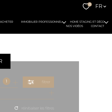
Langue
0
FR
ACHETER
IMMOBILIER PROFESSIONNEL
HOME STAGING ET DÉCO
NOS VIDÉOS
CONTACT
Louer
Nos conseils
Acheter
Notre expertise
R
1
filtrer
réinitialiser les filtres