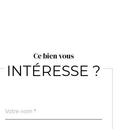
Ce bien vous
INTÉRESSE ?
Nom
Fieldset
*
par
défaut