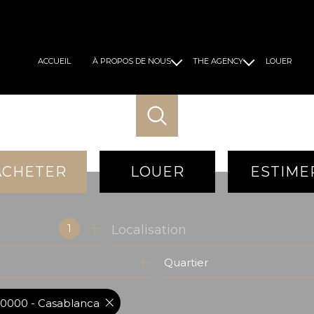
ACCUEIL
À PROPOS DE NOUS
THE AGENCY
LOUER
Notre histoire
Marketing
Nos Experts
Call center
Notre Mission
CRM
Nos solutions de financement
ACHETER
LOUER
ESTIME
de l'ancien
à l'année
1
Localisation
du neuf
de l'immo pro
Quartier
de l'immo pro
0000 - Casablanca