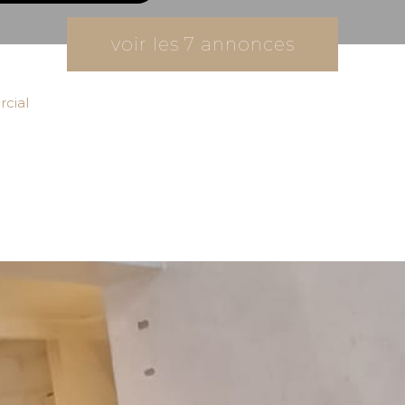
voir les
7
annonces
cial