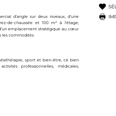
SÉ
cial d’angle sur deux niveaux, d’une
IM
ez-de-chaussée et 100 m² à l’étage,
t d’un emplacement stratégique au cœur
es les commodités.
sithérapie, sport et bien-être, ce bien
ctivités professionnelles, médicales,