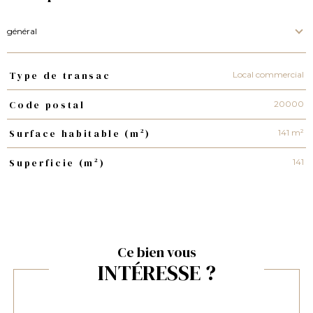
général
Local commercial
Type de transac
TRAD_PAMPERO_Caracteristique
Valeurs
20000
Code postal
141 m²
Surface habitable (m²)
141
Superficie (m²)
Ce bien vous
INTÉRESSE ?