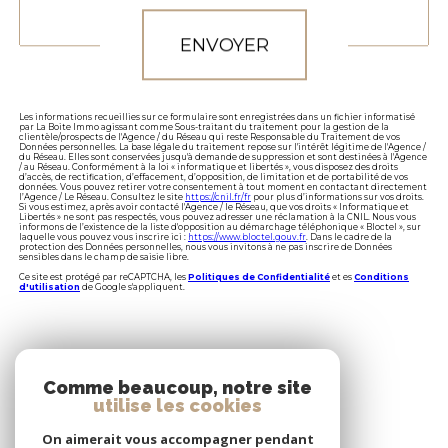
ENVOYER
Les informations recueillies sur ce formulaire sont enregistrées dans un fichier informatisé
par La Boite Immo agissant comme Sous-traitant du traitement pour la gestion de la
clientèle/prospects de l'Agence / du Réseau qui reste Responsable du Traitement de vos
Données personnelles. La base légale du traitement repose sur l'intérêt légitime de l'Agence /
du Réseau. Elles sont conservées jusqu'à demande de suppression et sont destinées à l'Agence
/ au Réseau. Conformément à la loi « informatique et libertés », vous disposez des droits
d’accès, de rectification, d’effacement, d’opposition, de limitation et de portabilité de vos
données. Vous pouvez retirer votre consentement à tout moment en contactant directement
l’Agence / Le Réseau. Consultez le site
https://cnil.fr/fr
pour plus d’informations sur vos droits.
Si vous estimez, après avoir contacté l'Agence / le Réseau, que vos droits « Informatique et
Libertés » ne sont pas respectés, vous pouvez adresser une réclamation à la CNIL. Nous vous
informons de l’existence de la liste d'opposition au démarchage téléphonique « Bloctel », sur
laquelle vous pouvez vous inscrire ici :
https://www.bloctel.gouv.fr
. Dans le cadre de la
protection des Données personnelles, nous vous invitons à ne pas inscrire de Données
sensibles dans le champ de saisie libre.
Ce site est protégé par reCAPTCHA, les
Politiques de Confidentialité
et es
Conditions
d'utilisation
de Google s'appliquent.
Ces biens peuvent vous
Comme beaucoup, notre site
INTÉRESSER
utilise les cookies
On aimerait vous accompagner pendant