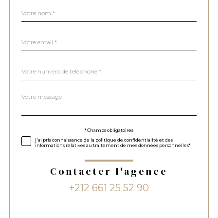
Nom
Fieldset
*
par
défaut
email
*
Téléphone
*
Message
Fieldset
*
par
défaut
Validation
* Champs obligatoires
j'ai pris connaissance de la politique de confidentialité et des
informations relatives au traitement de mes données personnelles*
Contacter l'agence
+212 661 25 52 90
Validation