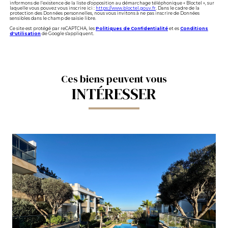
informons de l’existence de la liste d'opposition au démarchage téléphonique « Bloctel », sur
laquelle vous pouvez vous inscrire ici :
https://www.bloctel.gouv.fr
. Dans le cadre de la
protection des Données personnelles, nous vous invitons à ne pas inscrire de Données
sensibles dans le champ de saisie libre.
Ce site est protégé par reCAPTCHA, les
Politiques de Confidentialité
et es
Conditions
d'utilisation
de Google s'appliquent.
Ces biens peuvent vous
INTÉRESSER
VOIR LE BIEN