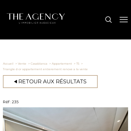
Accueil
Vente
Casablanca
Appartement
T5
Triangle d or appartement entierement renove a la vente
RETOUR AUX RÉSULTATS
Réf : 235