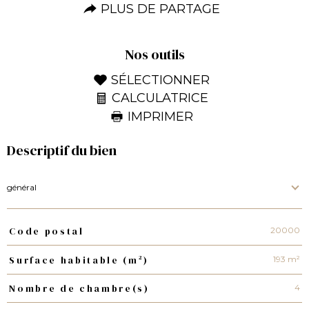
PLUS DE PARTAGE
Nos outils
SÉLECTIONNER
CALCULATRICE
IMPRIMER
Descriptif du bien
général
20000
Code postal
TRAD_PAMPERO_Caracteristique
Valeurs
193 m²
Surface habitable (m²)
4
Nombre de chambre(s)