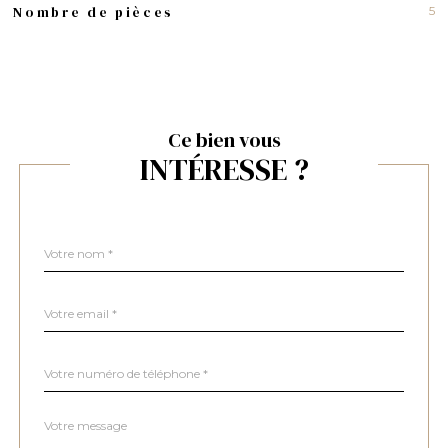
5
Nombre de pièces
Ce bien vous
INTÉRESSE ?
Nom
Fieldset
*
par
défaut
email
*
Téléphone
*
Message
Fieldset
*
par