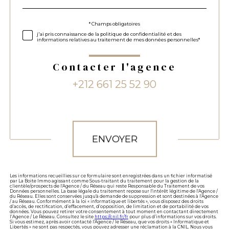
défaut
Validation
* Champs obligatoires
j'ai pris connaissance de la politique de confidentialité et des
informations relatives au traitement de mes données personnelles*
Contacter l'agence
+212 661 25 52 90
Validation
ENVOYER
Les informations recueillies sur ce formulaire sont enregistrées dans un fichier informatisé
par La Boite Immo agissant comme Sous-traitant du traitement pour la gestion de la
clientèle/prospects de l'Agence / du Réseau qui reste Responsable du Traitement de vos
Données personnelles. La base légale du traitement repose sur l'intérêt légitime de l'Agence /
du Réseau. Elles sont conservées jusqu'à demande de suppression et sont destinées à l'Agence
/ au Réseau. Conformément à la loi « informatique et libertés », vous disposez des droits
d’accès, de rectification, d’effacement, d’opposition, de limitation et de portabilité de vos
données. Vous pouvez retirer votre consentement à tout moment en contactant directement
l’Agence / Le Réseau. Consultez le site
https://cnil.fr/fr
pour plus d’informations sur vos droits.
Si vous estimez, après avoir contacté l'Agence / le Réseau, que vos droits « Informatique et
Libertés » ne sont pas respectés, vous pouvez adresser une réclamation à la CNIL. Nous vous