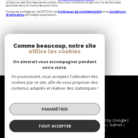
protection des Données personnelles, nous vous invitons à ne pas inscrire de Données
sensibles dans le champ de saisie libre.
Ce site est protégé par reCAPTCHA, les
Politiques de Confidentialité
et es
Conditions
d'utilisation
de Google s'appliquent.
Ces biens peuvent vous
Comme beaucoup, notre site
INTÉRESSER
utilise les cookies
On aimerait vous accompagner pendant
votre visite.
En poursuivant, vous acceptez l'utilisation des
Nous
cookies par ce site, afin de vous proposer des
contenus adaptés et réaliser des statistiques !
suivre
PARAMÉTRER
© 2026 | Tous droits réservés | Traduction powered by Google |
Nos honoraires
Plan du site
Mentions légales
Admin
TOUT ACCEPTER
Partenaires
Politique RGPD
Cookies