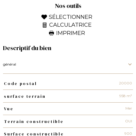
Nos outils
SÉLECTIONNER
CALCULATRICE
IMPRIMER
Descriptif du bien
général
20000
Code postal
TRAD_PAMPERO_Caracteristique
Valeurs
958 m²
surface terrain
Mer
Vue
OUI
Terrain constructible
900
Surface constructible