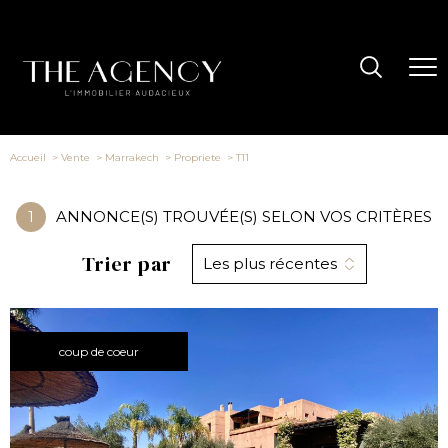
Accueil
Vente
Marrakech
Propriete
T11
1
ANNONCE(S) TROUVÉE(S) SELON VOS CRITÈRES
Trier par
Les plus récentes
coup de coeur