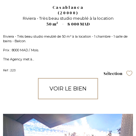
Casablanca
(20000)
Riviera - Très beau studio meublé à la location
50 m²
-
8 000 MAD
Riviera - Très beau studio meublé de 50 m² à la location - 1 chambre - 1 salle de
bains - Balcon.
Prix : 8000 MAD / Mois.
The Agency met à...
Réf : 223
Sélection
Sél
VOIR LE BIEN