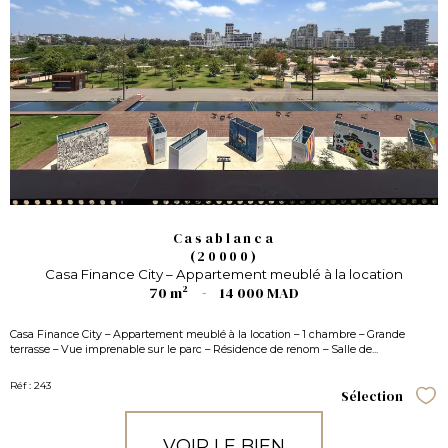
Casablanca
(20000)
Casa Finance City – Appartement meublé à la location
70 m²
-
14 000 MAD
Casa Finance City – Appartement meublé à la location – 1 chambre – Grande
terrasse – Vue imprenable sur le parc – Résidence de renom – Salle de...
Réf : 243
Sélection
Sél
VOIR LE BIEN