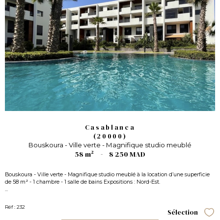
Casablanca
(20000)
Bouskoura - Ville verte - Magnifique studio meublé
58 m²
-
8 250 MAD
Bouskoura - Ville verte - Magnifique studio meublé à la location d’une superficie
de 58 m² - 1 chambre - 1 salle de bains Expositions : Nord-Est.
...
Réf : 232
Sélection
Sél