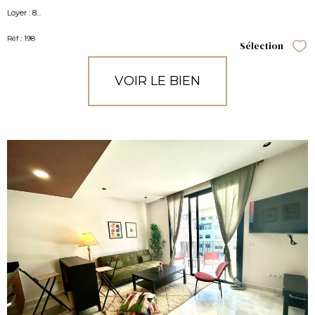
Loyer : 8...
Réf : 198
Sélection
Sél
VOIR LE BIEN