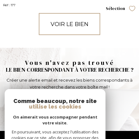
Réf : 177
Sélection
Sél
VOIR LE BIEN
Vous n'avez pas trouvé
LE BIEN CORRESPONDANT À VOTRE RECHERCHE ?
Créer une alerte email et recevez les biens correspondants à
votre recherche dans votre boîte mail !
Comme beaucoup, notre site
utilise les cookies
CRÉER L'ALERTE
On aimerait vous accompagner pendant
votre visite.
En poursuivant, vous acceptez l'utilisation des
Nous
cookies par ce site, afin de vous proposer des