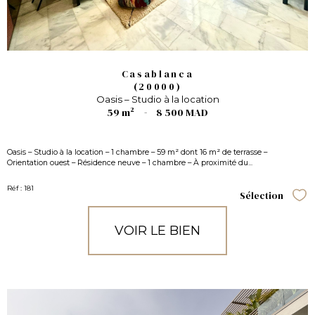
Casablanca
(20000)
Oasis – Studio à la location
59 m²
-
8 500 MAD
Oasis – Studio à la location – 1 chambre – 59 m² dont 16 m² de terrasse –
Orientation ouest – Résidence neuve – 1 chambre – À proximité du...
Réf : 181
Sélection
Sél
VOIR LE BIEN