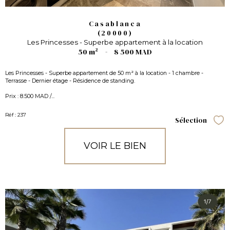
Casablanca
(20000)
Les Princesses - Superbe appartement à la location
50 m²
-
8 500 MAD
Les Princesses - Superbe appartement de 50 m² à la location - 1 chambre -
Terrasse - Dernier étage - Résidence de standing.
Prix : 8.500 MAD /...
Réf : 237
Sélection
Sél
VOIR LE BIEN