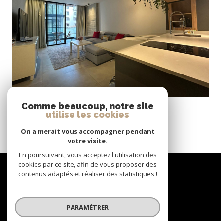
VOIR LE BIEN
Casablanca (20000)
Comme beaucoup, notre site
Gauthier – Studio meublé à la location
utilise les cookies
62 m²
-
9 000 MAD
CC*
On aimerait vous accompagner pendant
votre visite.
En poursuivant, vous acceptez l'utilisation des
Nous
cookies par ce site, afin de vous proposer des
contenus adaptés et réaliser des statistiques !
suivre
PARAMÉTRER