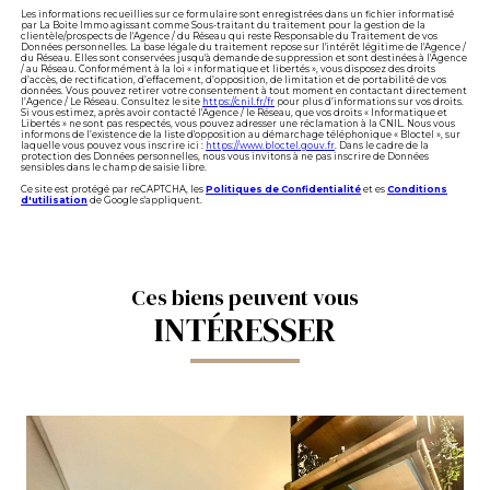
Les informations recueillies sur ce formulaire sont enregistrées dans un fichier informatisé
par La Boite Immo agissant comme Sous-traitant du traitement pour la gestion de la
clientèle/prospects de l'Agence / du Réseau qui reste Responsable du Traitement de vos
Données personnelles. La base légale du traitement repose sur l'intérêt légitime de l'Agence /
du Réseau. Elles sont conservées jusqu'à demande de suppression et sont destinées à l'Agence
/ au Réseau. Conformément à la loi « informatique et libertés », vous disposez des droits
d’accès, de rectification, d’effacement, d’opposition, de limitation et de portabilité de vos
données. Vous pouvez retirer votre consentement à tout moment en contactant directement
l’Agence / Le Réseau. Consultez le site
https://cnil.fr/fr
pour plus d’informations sur vos droits.
Si vous estimez, après avoir contacté l'Agence / le Réseau, que vos droits « Informatique et
Libertés » ne sont pas respectés, vous pouvez adresser une réclamation à la CNIL. Nous vous
informons de l’existence de la liste d'opposition au démarchage téléphonique « Bloctel », sur
laquelle vous pouvez vous inscrire ici :
https://www.bloctel.gouv.fr
. Dans le cadre de la
protection des Données personnelles, nous vous invitons à ne pas inscrire de Données
sensibles dans le champ de saisie libre.
Ce site est protégé par reCAPTCHA, les
Politiques de Confidentialité
et es
Conditions
d'utilisation
de Google s'appliquent.
Ces biens peuvent vous
INTÉRESSER