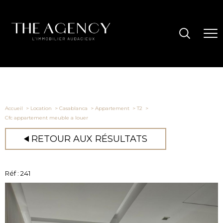
Accueil
Location
Casablanca
Appartement
T2
Cfc appartement meuble a louer
RETOUR AUX RÉSULTATS
Réf : 241