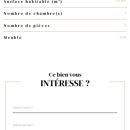
70 m²
Surface habitable (m²)
1
Nombre de chambre(s)
2
Nombre de pièces
OUI
Meublé
Ce bien vous
INTÉRESSE ?
Nom
Fieldset
*
par
défaut
email
*