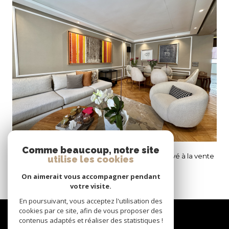
VOIR LE BIEN
Casablanca (20000)
Comme beaucoup, notre site
Triangle d’Or – Appartement entièrement rénové à la vente
utilise les cookies
193 m²
-
4 750 000 MAD
On aimerait vous accompagner pendant
votre visite.
En poursuivant, vous acceptez l'utilisation des
Nous
cookies par ce site, afin de vous proposer des
contenus adaptés et réaliser des statistiques !
suivre