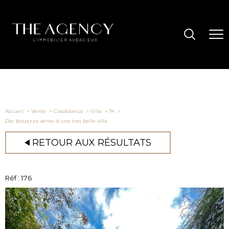
Accueil
Vente
Casablanca
Villa
T4
Dar bouazza vente d une tres belle villa
RETOUR AUX RÉSULTATS
Réf : 176