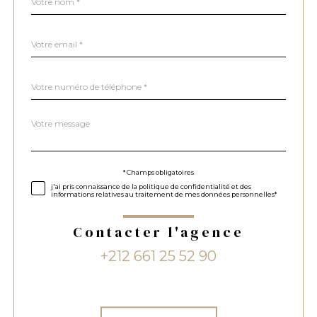
*
par
défaut
email
*
Téléphone
*
Message
Fieldset
*
par
défaut
Validation
* Champs obligatoires
j'ai pris connaissance de la politique de confidentialité et des
informations relatives au traitement de mes données personnelles*
Contacter l'agence
+212 661 25 52 90
Validation