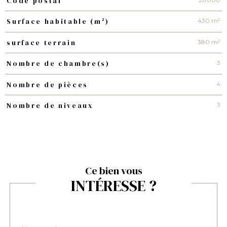
Code postal
TRAD_PAMPERO_Caracteristique
Valeurs
430 m²
Surface habitable (m²)
380 m²
surface terrain
3
Nombre de chambre(s)
4
Nombre de pièces
3
Nombre de niveaux
Ce bien vous
INTÉRESSE ?
Nom
Fieldset