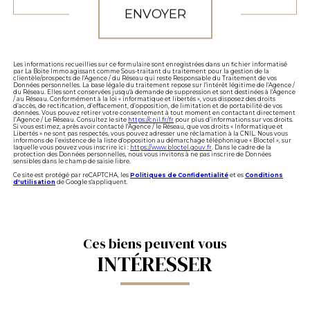
ENVOYER
Les informations recueillies sur ce formulaire sont enregistrées dans un fichier informatisé
par La Boite Immo agissant comme Sous-traitant du traitement pour la gestion de la
clientèle/prospects de l'Agence / du Réseau qui reste Responsable du Traitement de vos
Données personnelles. La base légale du traitement repose sur l'intérêt légitime de l'Agence /
du Réseau. Elles sont conservées jusqu'à demande de suppression et sont destinées à l'Agence
/ au Réseau. Conformément à la loi « informatique et libertés », vous disposez des droits
d’accès, de rectification, d’effacement, d’opposition, de limitation et de portabilité de vos
données. Vous pouvez retirer votre consentement à tout moment en contactant directement
l’Agence / Le Réseau. Consultez le site
https://cnil.fr/fr
pour plus d’informations sur vos droits.
Si vous estimez, après avoir contacté l'Agence / le Réseau, que vos droits « Informatique et
Libertés » ne sont pas respectés, vous pouvez adresser une réclamation à la CNIL. Nous vous
informons de l’existence de la liste d'opposition au démarchage téléphonique « Bloctel », sur
laquelle vous pouvez vous inscrire ici :
https://www.bloctel.gouv.fr
. Dans le cadre de la
protection des Données personnelles, nous vous invitons à ne pas inscrire de Données
sensibles dans le champ de saisie libre.
Ce site est protégé par reCAPTCHA, les
Politiques de Confidentialité
et es
Conditions
d'utilisation
de Google s'appliquent.
Ces biens peuvent vous
INTÉRESSER